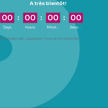
A très bientôt!
00
00
00
00
Days
Hours
Minutes
Seconds
© konsept sàrl, Lausanne
• Tous droits réservés